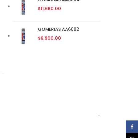
$
11,660.00
GOMERIAS AA6002
$
6,900.00
Face