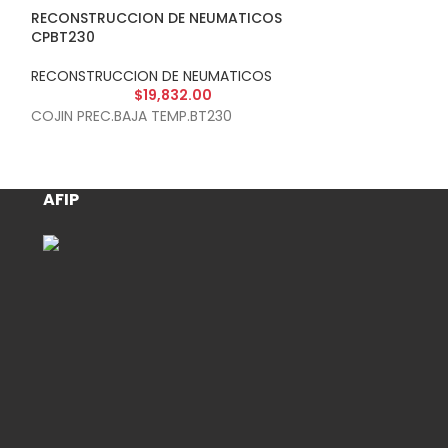
RECONSTRUCCION DE NEUMATICOS
RECONSTRUCCI
CPBT230
CTIRA
RECONSTRUCCION DE NEUMATICOS
RECONSTRUCCIO
$
19,832.00
$
COJIN PREC.BAJA TEMP.BT230
TIRA COMPLEME
AFIP