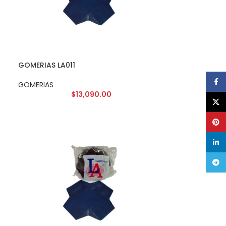
GOMERIAS LA011
Face
GOMERIAS
$
13,090.00
X
Pinte
linke
Tele