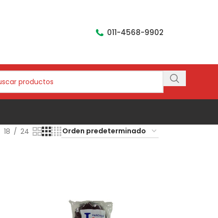
011-4568-9902
18
24