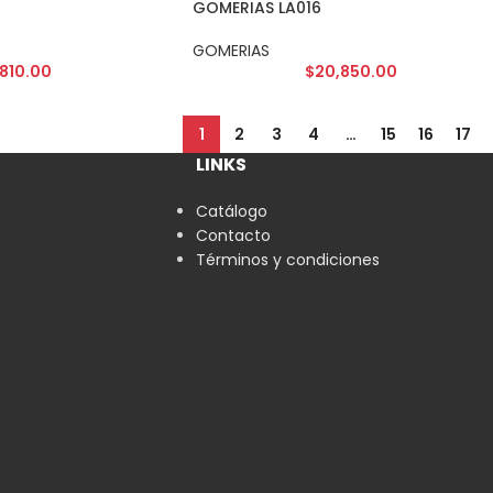
GOMERIAS LA016
GOMERIAS
,810.00
$
20,850.00
1
2
3
4
…
15
16
17
LINKS
Catálogo
Contacto
Términos y condiciones