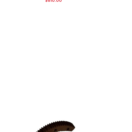
$
810.00