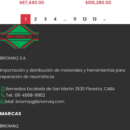
$
97,440.00
$
105,280.00
1
2
3
4
…
11
12
13
→
BRIOMAQ S.A.
Importación y distribución de materiales y herramientas para
reparación de neumáticos
Remedios Escalada de San Martin 3530 Floresta, CABA
Tel.: 011-4568-9902
Mail:
briomaq@briomaq.com
MARCAS
BRIOMAQ