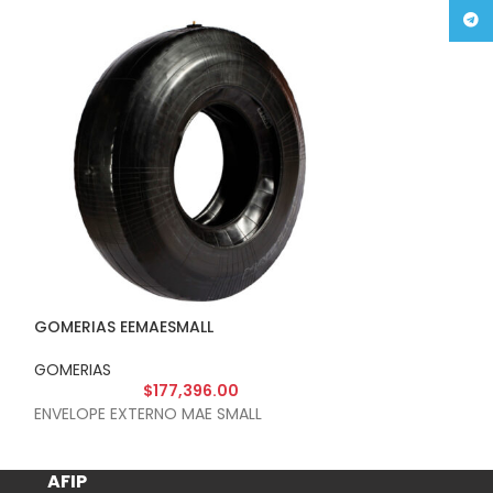
Tele
GOMERIAS EEMAESMALL
GOMERIAS EIMA
GOMERIAS
GOMERIAS
$
177,396.00
$
ENVELOPE EXTERNO MAE SMALL
INNERLOPE MAE 
AFIP