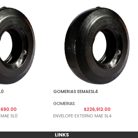
L0
GOMERIAS EEMAESL4
GOMERIAS
,690.00
$
226,912.00
 MAE SL0
ENVELOPE EXTERNO MAE SL4
LINKS