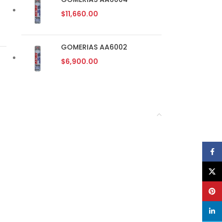
$
11,660.00
GOMERIAS AA6002
$
6,900.00
Face
X
Pinte
linke