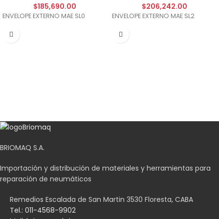
$
185,690.00
$
206,242.00
ENVELOPE EXTERNO MAE SL0
ENVELOPE EXTERNO MAE SL2
BRIOMAQ S.A.
Importación y distribución de materiales y herramientas para
reparación de neumáticos
Remedios Escalada de San Martin 3530 Floresta, CABA
Tel.: 011-4568-9902