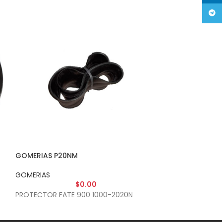
Tele
GOMERIAS P20NM
GOMERIAS PFLA
GOMERIAS
GOMERIAS
$
0.00
$
PROTECTOR FATE 900 1000-2020N
PROT.FLAP F28 