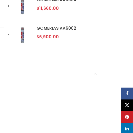
$
11,660.00
GOMERIAS AA6002
$
6,900.00
Face
X
Pinte
linke