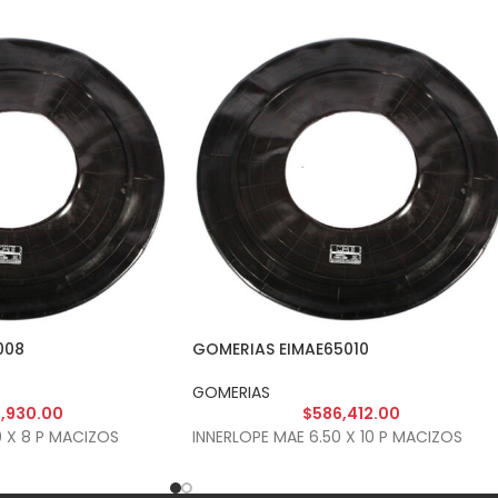
008
GOMERIAS EIMAE65010
GOMERIAS
,930.00
$
586,412.00
0 X 8 P MACIZOS
INNERLOPE MAE 6.50 X 10 P MACIZOS