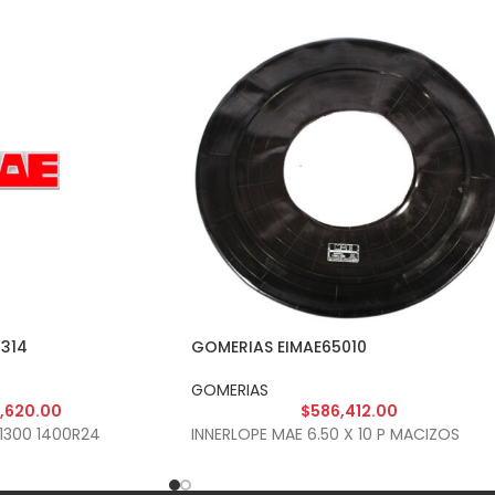
314
GOMERIAS EIMAE65010
GOMERIAS
,620.00
$
586,412.00
1300 1400R24
INNERLOPE MAE 6.50 X 10 P MACIZOS