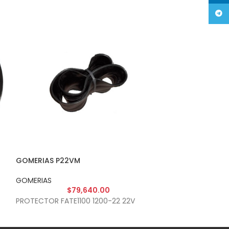
Tele
GOMERIAS P22VM
GOMERIAS PFLA
GOMERIAS
GOMERIAS
$
79,640.00
$
PROTECTOR FATE1100 1200-22 22V
PROT.FLAP E20 