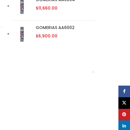
$
11,660.00
GOMERIAS AA6002
$
6,900.00
Face
X
Pinte
linke