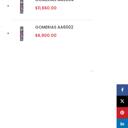
$
11,660.00
GOMERIAS AA6002
$
6,900.00
Face
X
Pinte
linke