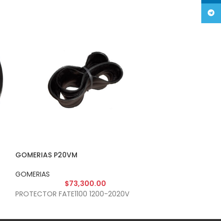
Tele
GOMERIAS P20VM
GOMERIAS PFLA
GOMERIAS
GOMERIAS
$
73,300.00
$
PROTECTOR FATE1100 1200-2020V
PROT.FLAP F22.5