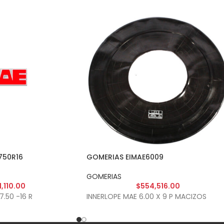
750R16
GOMERIAS EIMAE6009
GOMERIAS
1,110.00
$
554,516.00
.50 -16 R
INNERLOPE MAE 6.00 X 9 P MACIZOS