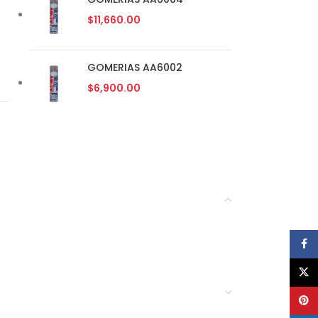
$
11,660.00
GOMERIAS AA6002
$
6,900.00
Face
X
Pinte