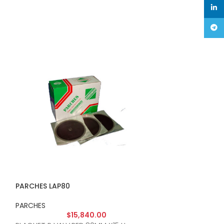
linke
Tele
PARCHES LAP80
PARCHES LAR511
PARCHES
PARCHES
$
15,840.00
$