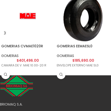
GOMERIAS CVMAE1020R
GOMERIAS EEMAESL0
GOMERIAS
GOMERIAS
$
401,496.00
$
185,690.00
CAMARA DE V. MAE 10.00-20 R
ENVELOPE EXTERNO MAE SL0
BRIOMAQ S.A.