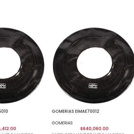
5010
GOMERIAS EIMAE70012
GOMERIAS
,412.00
$
640,060.00