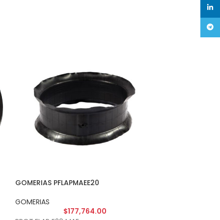
linke
Tele
GOMERIAS PFLAPMAEE20
GOMERIAS PFLA
GOMERIAS
GOMERIAS
$
177,764.00
$