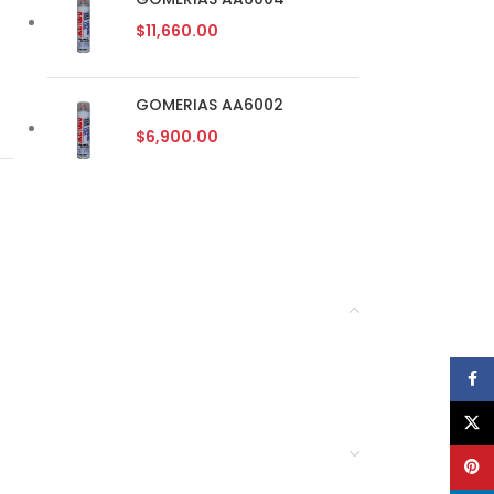
$
11,660.00
GOMERIAS AA6002
$
6,900.00
Face
X
Pinte