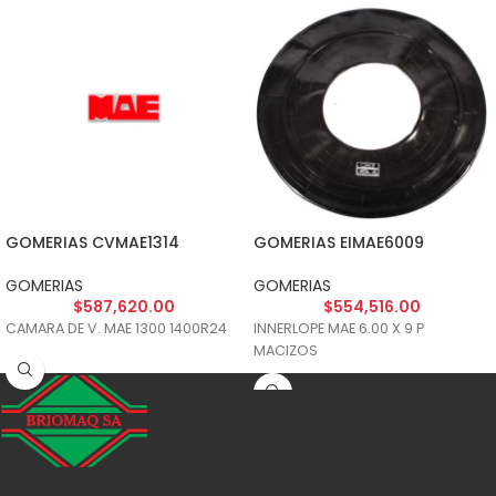
GOMERIAS CVMAE1314
GOMERIAS EIMAE6009
GOMERIAS
GOMERIAS
$
587,620.00
$
554,516.00
CAMARA DE V. MAE 1300 1400R24
INNERLOPE MAE 6.00 X 9 P
MACIZOS