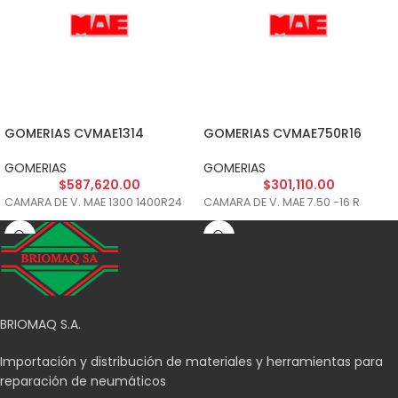
GOMERIAS CVMAE1314
GOMERIAS CVMAE750R16
GOMERIAS
GOMERIAS
$
587,620.00
$
301,110.00
CAMARA DE V. MAE 1300 1400R24
CAMARA DE V. MAE 7.50 -16 R
BRIOMAQ S.A.
Importación y distribución de materiales y herramientas para
reparación de neumáticos