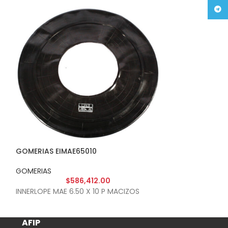
Tele
GOMERIAS EIMAE65010
GOMERIAS EIMA
GOMERIAS
GOMERIAS
$
586,412.00
$
INNERLOPE MAE 6.50 X 10 P MACIZOS
INNERLOPE MAE 7
AFIP