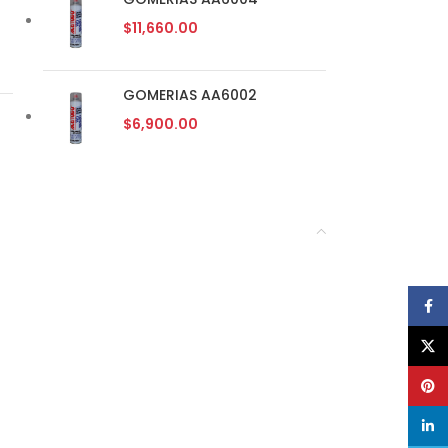
$
11,660.00
GOMERIAS AA6002
$
6,900.00
Face
X
Pinte
linke