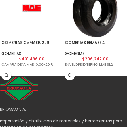
GOMERIAS CVMAE1020R
GOMERIAS EEMAESL2
GOMERIAS
GOMERIAS
$
401,496.00
$
206,242.00
CAMARA DE V. MAE 10.00-20 R
ENVELOPE EXTERNO MAE SL2
BRIOMAQ S.A.
Importación y distribución de materiales y herramientas para