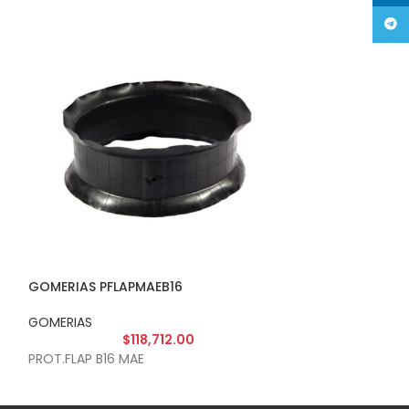
Tele
GOMERIAS PFLAPMAEB16
GOMERIAS PFLA
GOMERIAS
GOMERIAS
$
118,712.00
$
PROT.FLAP B16 MAE
PROT.FLAP F22.5