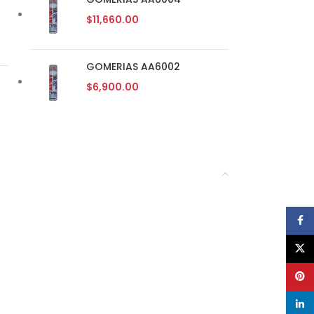
$
11,660.00
GOMERIAS AA6002
$
6,900.00
Face
X
Pinte
linke