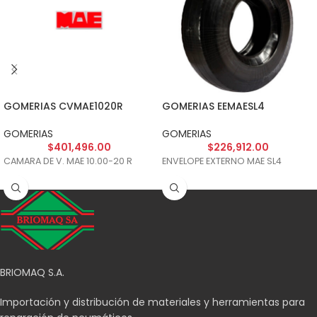
GOMERIAS CVMAE1020R
GOMERIAS EEMAESL4
GOMERIAS
GOMERIAS
$
401,496.00
$
226,912.00
CAMARA DE V. MAE 10.00-20 R
ENVELOPE EXTERNO MAE SL4
BRIOMAQ S.A.
Importación y distribución de materiales y herramientas para