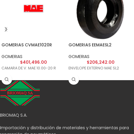
GOMERIAS CVMAE1020R
GOMERIAS EEMAESL2
GOMERIAS
GOMERIAS
$
401,496.00
$
206,242.00
CAMARA DE V. MAE 10.00-20 R
ENVELOPE EXTERNO MAE SL2
BRIOMAQ S.A.
Importación y distribución de materiales y herramientas para