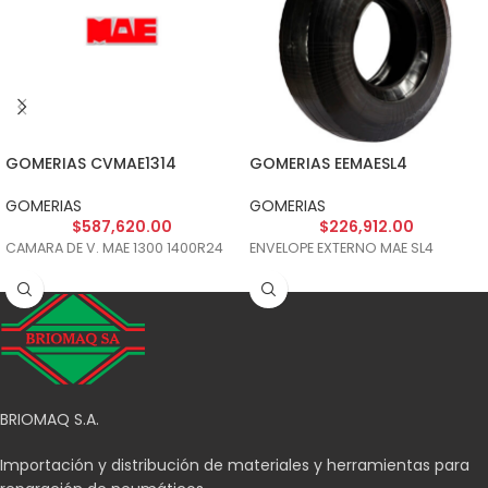
GOMERIAS CVMAE1314
GOMERIAS EEMAESL4
GOMERIAS
GOMERIAS
$
587,620.00
$
226,912.00
CAMARA DE V. MAE 1300 1400R24
ENVELOPE EXTERNO MAE SL4
BRIOMAQ S.A.
Importación y distribución de materiales y herramientas para