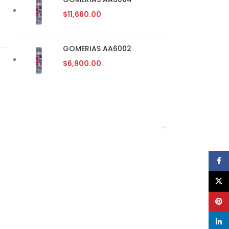
$
11,660.00
GOMERIAS AA6002
$
6,900.00
Face
X
Pinte
linke