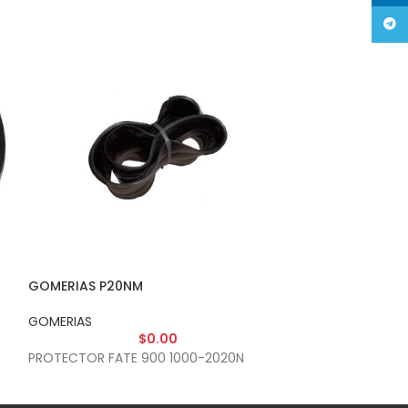
Tele
GOMERIAS P20NM
GOMERIAS PFLA
GOMERIAS
GOMERIAS
$
0.00
PROTECTOR FATE 900 1000-2020N
PROT.FLAP B16 