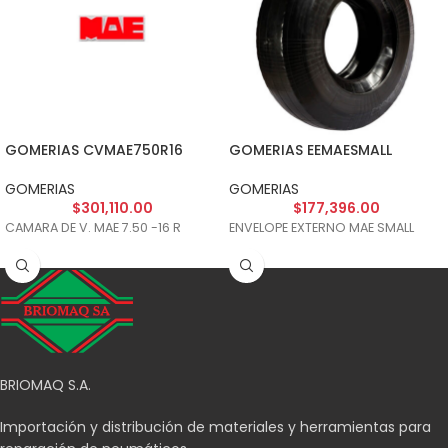
GOMERIAS CVMAE750R16
GOMERIAS EEMAESMALL
GOMERIAS
GOMERIAS
$
301,110.00
$
177,396.00
CAMARA DE V. MAE 7.50 -16 R
ENVELOPE EXTERNO MAE SMALL
BRIOMAQ S.A.
Importación y distribución de materiales y herramientas para