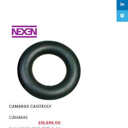
linke
Tele
CAMARAS CAG14OLY
CAMARAS CAK1
CÁMARAS
CÁMARAS
$
16,696.00