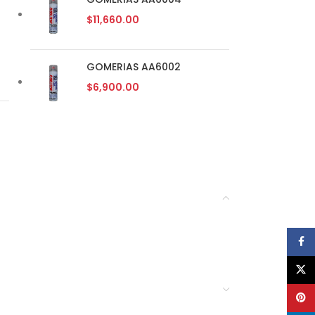
$
11,660.00
GOMERIAS AA6002
$
6,900.00
Face
X
Pinte