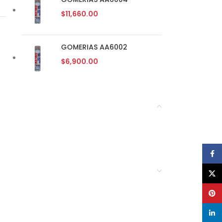
$
11,660.00
GOMERIAS AA6002
$
6,900.00
Face
X
Pinte
linke