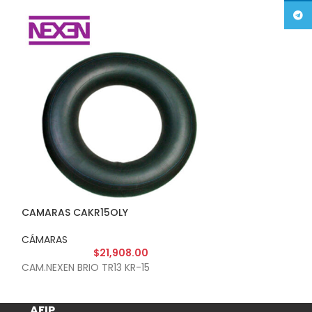
Tele
CAMARAS CAKR15OLY
CAMARAS CK10
CÁMARAS
CÁMARAS
$
21,908.00
$
CAM.NEXEN BRIO TR13 KR-15
CAM.NEXEN BRIO 
AFIP