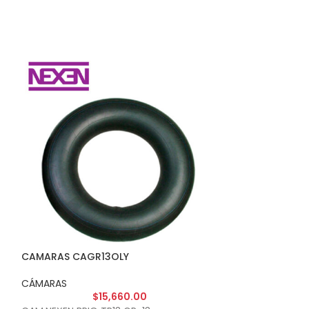
CAMARAS CAGR13OLY
CAMARAS CAGR
CÁMARAS
CÁMARAS
$
15,660.00