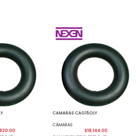
LY
CAMARAS CAG15OLY
CÁMARAS
,820.00
$
18,144.00